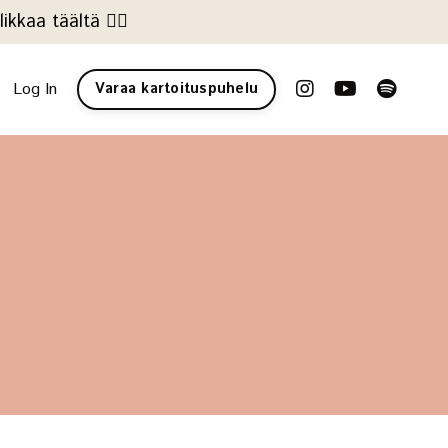
kkaa täältä 👉🏻
Log In
Varaa kartoituspuhelu