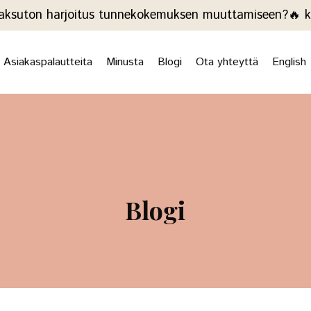
ksuton harjoitus tunnekokemuksen muuttamiseen?🔥 kli
Asiakaspalautteita
Minusta
Blogi
Ota yhteyttä
English
Blogi