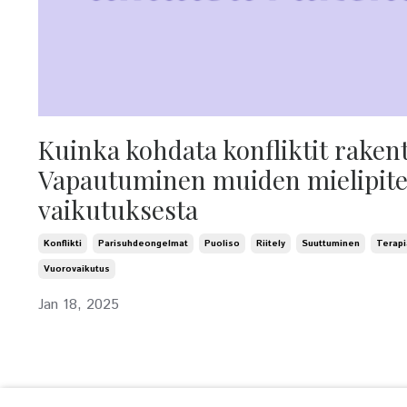
Kuinka kohdata konfliktit rakent
Vapautuminen muiden mielipite
vaikutuksesta
Konflikti
Parisuhdeongelmat
Puoliso
Riitely
Suuttuminen
Terapi
Vuorovaikutus
Jan 18, 2025