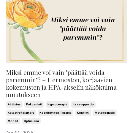
Miksi emme voi vain "päättää voida
paremmin"? – Hermoston, korjaavien
kokemusten ja HPA-akselin näkökulma
muutokseen
Ahdistus
Fokusointi
Hypnoterapia
Itsesuggestio
Katastrofiajattelu
Kognitiivinen Terapia
Konflikti
Metakognitio
Moodit
Optimismi
Apr 01, 2025