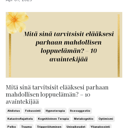
Mitä sinä tarvitsisit elääksesi parhaan
mahdollisen loppuelämän? – 10
avaintekijää
Ahdistus
Fokusointi
Hypnoterapia
Itsesuggestio
Katastrofiajattelu
Kognitiivinen Terapia
Metakognitio
Optimismi
Pelko
Trauma
Triggeröityminen
Univaikeudet
Ylianalysointi