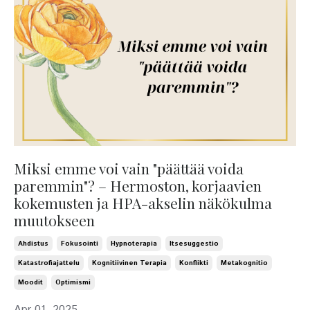
Miksi emme voi vain "päättää voida
paremmin"? – Hermoston, korjaavien
kokemusten ja HPA-akselin näkökulma
muutokseen
Ahdistus
Fokusointi
Hypnoterapia
Itsesuggestio
Katastrofiajattelu
Kognitiivinen Terapia
Konflikti
Metakognitio
Moodit
Optimismi
Apr 01, 2025