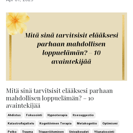
Mitä sinä tarvitsisit elääksesi parhaan
mahdollisen loppuelämän? – 10
avaintekijää
Ahdistus
Fokusointi
Hypnoterapia
Itsesuggestio
Katastrofiajattelu
Kognitiivinen Terapia
Metakognitio
Optimismi
Pelko
Trauma
Triggeröityminen
Univaikeudet
Ylianalysointi